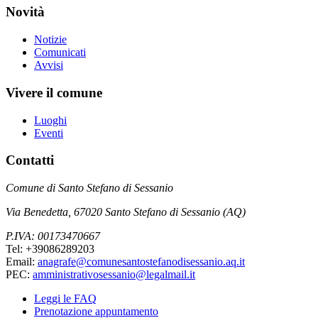
Novità
Notizie
Comunicati
Avvisi
Vivere il comune
Luoghi
Eventi
Contatti
Comune di Santo Stefano di Sessanio
Via Benedetta, 67020 Santo Stefano di Sessanio (AQ)
P.IVA: 00173470667
Tel: +39086289203
Email:
anagrafe@comunesantostefanodisessanio.aq.it
PEC:
amministrativosessanio@legalmail.it
Leggi le FAQ
Prenotazione appuntamento