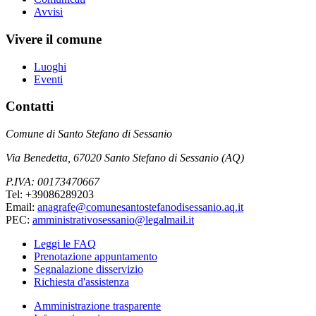
Avvisi
Vivere il comune
Luoghi
Eventi
Contatti
Comune di Santo Stefano di Sessanio
Via Benedetta, 67020 Santo Stefano di Sessanio (AQ)
P.IVA: 00173470667
Tel: +39086289203
Email:
anagrafe@comunesantostefanodisessanio.aq.it
PEC:
amministrativosessanio@legalmail.it
Leggi le FAQ
Prenotazione appuntamento
Segnalazione disservizio
Richiesta d'assistenza
Amministrazione trasparente