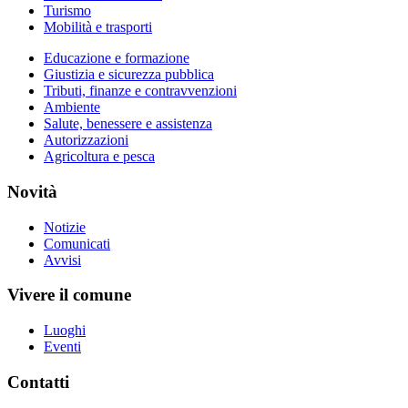
Turismo
Mobilità e trasporti
Educazione e formazione
Giustizia e sicurezza pubblica
Tributi, finanze e contravvenzioni
Ambiente
Salute, benessere e assistenza
Autorizzazioni
Agricoltura e pesca
Novità
Notizie
Comunicati
Avvisi
Vivere il comune
Luoghi
Eventi
Contatti